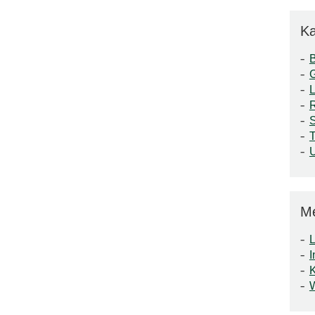
Ka
S
T
M
L
I