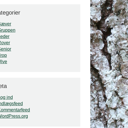
tegorier
Bæver
Gruppen
Leder
Rover
enior
rop
Ulve
eta
og ind
ndlægsfeed
Kommentarfeed
WordPress.org