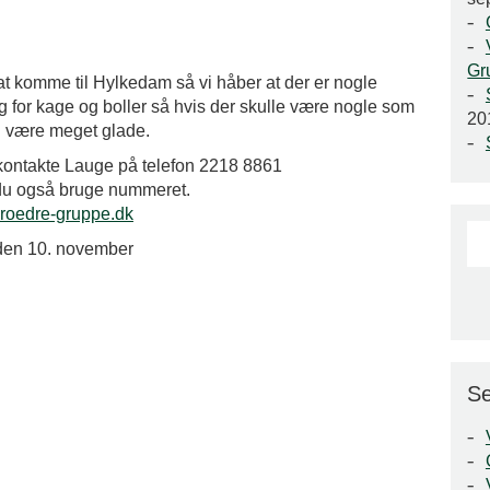
Gr
 at komme til Hylkedam så vi håber at der er nogle
ug for kage og boller så hvis der skulle være nogle som
20
i være meget glade.
t kontakte Lauge på telefon 2218 8861
 du også bruge nummeret.
roedre-gruppe.dk
g den 10. november
Se