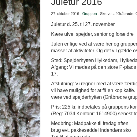
Juletur 2016
27. oktober 2016 ·
Gruppen
· Skrevet af Gråbrødre
Juletur d. 25. til 27. november
Kære ulve, spejder, senior og forældre
Julen er lige ved at være her og gruppe
masser af aktiviteter. Og det vil gælde
Sted: Spejderhytten Hylkedam, Hylked
Afgang: Vi mødes på den store P-plads 
17.
Afslutning: Vi regner med at være færdi
vil have mulighed for at få en kop kaffe.
være ved spejderhytten (Gråbrødre grup
Pris: 225 kr. indbetales på gruppens ko
(Reg: 7034 Kontonr: 1614900) senest t
Medbring: Madpakke til fredag aften
brug evt. pakkeseddel Indendørs sko
Tøj til at være ude