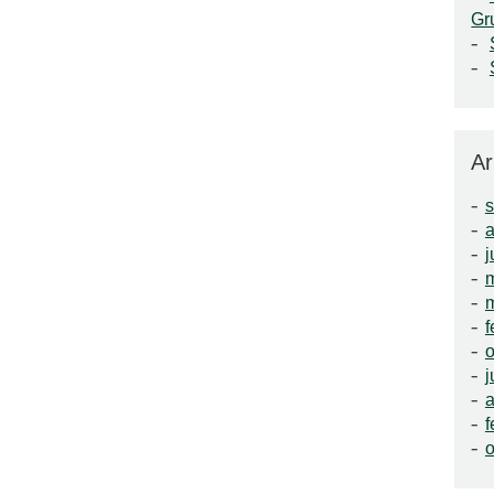
Gr
Ar
a
j
f
o
j
a
f
o