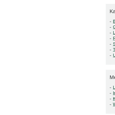
Ka
S
T
M
L
I