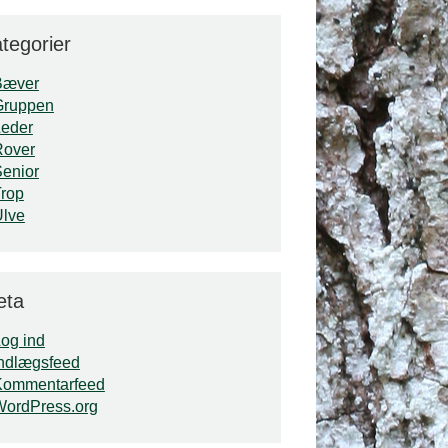
tegorier
Bæver
Gruppen
Leder
Rover
enior
rop
Ulve
eta
og ind
ndlægsfeed
Kommentarfeed
WordPress.org