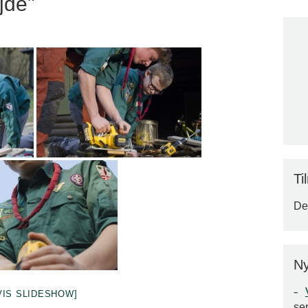
jde"
Ti
Der
Ny
VIS SLIDESHOW]
se